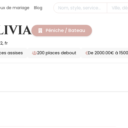
ieux de mariage
Blog
LIVIA
Péniche / Bateau
2, fr
ces assises
200
places debout
De 2000.00€ à 150