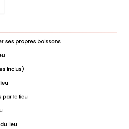
ter ses propres boissons
eu
es inclus)
lieu
par le lieu
eu
du lieu