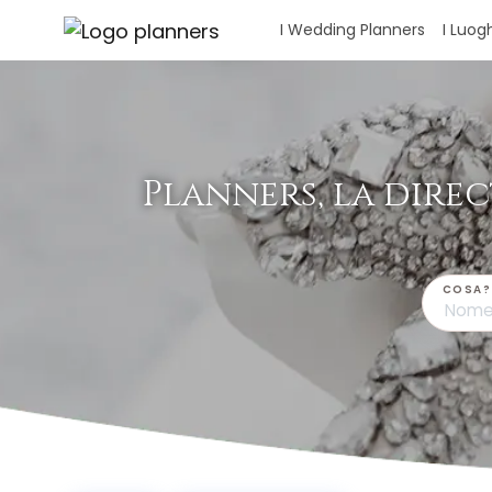
Pannello di gestione dei cookies
I Wedding Planners
I Luog
Planners, la dire
COSA?