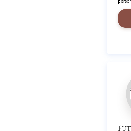
person
ascolt
desider
Fut