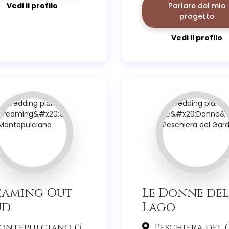
Parlare del mio
Vedi il profilo
progetto
Vedi il profilo
eaming Out
Le Donne del
ud
Lago
ntepulciano (53)
Peschiera del Garda 