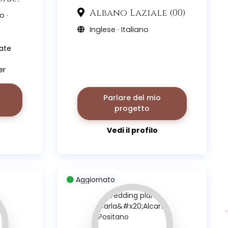
Albano Laziale (00)
o ·
Inglese · Italiano
ate
er
manti
Parlare del mio
i nel
progetto
Vedi il profilo
Aggiornato