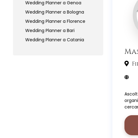
Wedding Planner a Genoa
Wedding Planner a Bologna
Wedding Planner a Florence
Wedding Planner a Bari
Wedding Planner a Catania
Mas
Fi
Ascol
organ
cerca
soddis
esigen
clienti