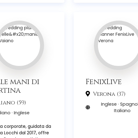
le mani di
FenixLive
rtina
Verona (37)
iano (59)
Inglese · Spagnol
Italiano
liano · Inglese
a corporate, guidata da
a Locchi dal 2017, offre