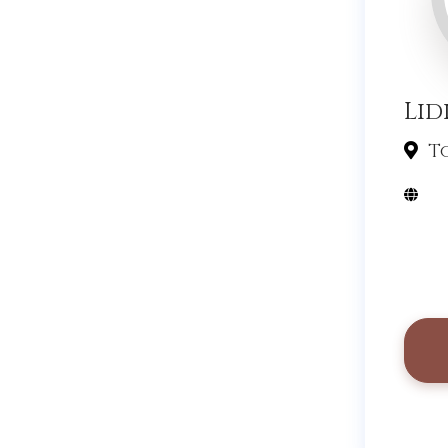
Lid
To