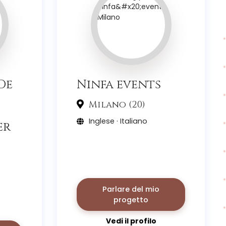
De
Ninfa events
Milano (20)
Inglese · Italiano
er
Parlare del mio
progetto
Vedi il profilo