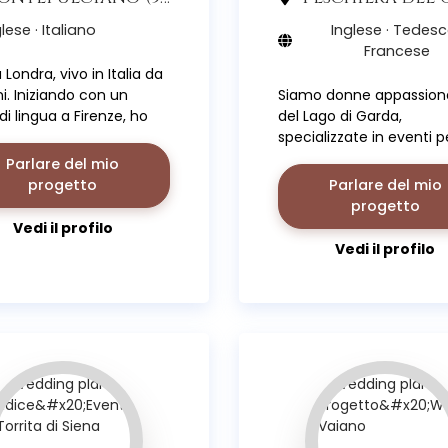
lese · Italiano
Inglese · Tedesc
Francese
 Londra, vivo in Italia da
i. Iniziando con un
Siamo donne appassion
di lingua a Firenze, ho
del Lago di Garda,
ato inglese per 15 anni
specializzate in eventi p
di diventare wedding
coppie internazionali a
Parlare del mio
r in Toscana.
dell'Italia, organizzando
progetto
Parlare del mio
matrimoni indimenticabil
progetto
lago e zone vicine.
Vedi il profilo
Vedi il profilo