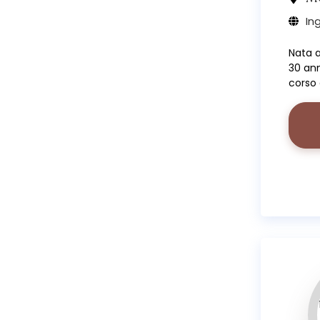
Ing
Nata a
30 ann
corso 
insegn
prima 
planne