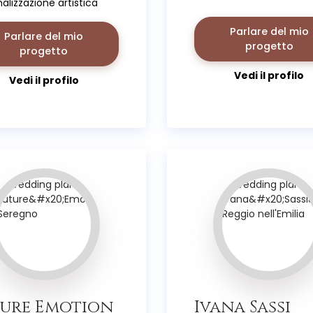
alizzazione artistica
ando e realizzando
Parlare del mio
i dei clienti.
Parlare del mio
progetto
progetto
Vedi il profilo
Vedi il profilo
ure Emotion
Ivana Sassi