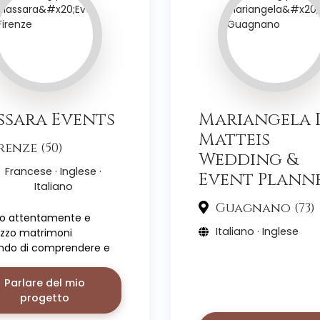
sara Events
Mariangela 
Matteis
renze (50)
Wedding &
Francese · Inglese ·
Event Plann
Italiano
Guagnano (73)
to attentamente e
Italiano · Inglese
izzo matrimoni
ndo di comprendere e
fare al meglio le
ze e i desideri dei miei
Parlare del mio
.
progetto