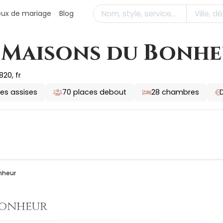
ieux de mariage
Blog
 Maisons du Bonh
820, fr
es assises
70
places debout
28
chambres
nheur
Bonheur