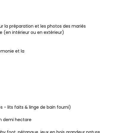
our la préparation et les photos des mariés
e (en intérieur ou en extérieur)
rémonie et la
lits faits & linge de bain fourni)
un demi hectare
aby foot, pétanque, jeux en bois grandeur nature