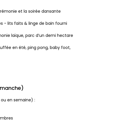
cérémonie et la soirée dansante
lits faits & linge de bain fourni
monie laïque, parc d’un demi hectare
auffée en été, ping pong, baby foot,
dimanche)
e ou en semaine) :
hambres