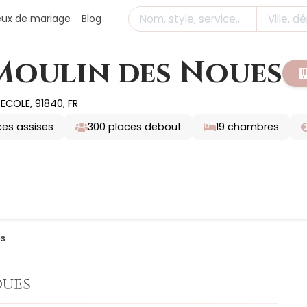
ieux de mariage
Blog
Moulin des Noues
ECOLE, 91840, FR
es assises
300
places debout
19
chambres
es
oues