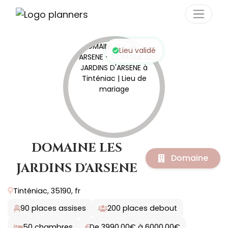
Panneau de gestion des cookies
Lieu validé
DOMAINE LES
Domaine
JARDINS D'ARSENE
Tinténiac, 35190, fr
90
places assises
200
places debout
50
chambres
De 3990.00€ à 6000.00€