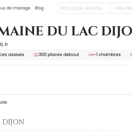
ieux de mariage
Blog
MAINE DU LAC DIJ
0, fr
ces assises
300
places debout
-1
chambres
IJON
 DIJON